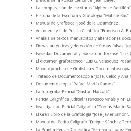
Manual de la Policía Científica “Jean Gayet”.
La comparación de escrituras “Alphonse Bertillón”
Historia de la Escritura y Grafología “Matilde Ras”.
Manual de Grafística “José de la Uz Jiménez”.
Volumen I y II de Policía Científica “Francisco A. B
Análisis de textos manuscritos y alteraciones do
Firmas auténticas y detección de firmas falsas “
Falsedad Documental y laboratorio forense “Luis 
El dictamen grafotécnico “Luis G. Velasquez Posad
Manual práctico de Grafística y Documentoscopia 
Tratado de Documentoscopia “José, Celso y Ana M
Documentoscopia “Rafael Martín Ramos”.
La fotografía Pericial “Gastón Narcotti”.
Pericia Caligráfica Judicial “Francisco Viñals y Mª 
Investigación Pericial Caligráfica “Tomás Martín S
El Gran Libro de la Grafología “José Javier Simón”.
Manual del Perito Calígrafo “Enrique Sánchez Terr
La Prueba Pericial Caligráfica “Fernando López Pe