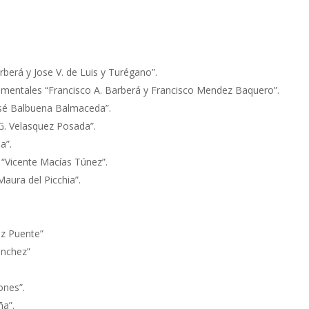
.
arberá y Jose V. de Luis y Turégano”.
cumentales “Francisco A. Barberá y Francisco Mendez Baquero”.
José Balbuena Balmaceda”.
G. Velasquez Posada”.
a”.
“Vicente Macías Túnez”.
aura del Picchia”.
Luz Puente”
ánchez”
ones”.
ña”.