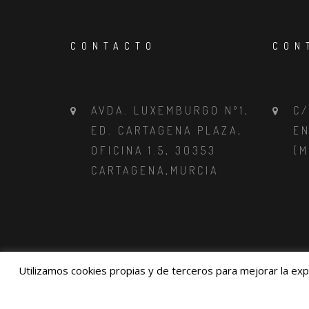
CONTACTO
CON
AVDA. LUXEMBURGO Nº1,
C/
ED. CARTAGENA PLAZA,
EN
OFICINA 1.5, 30353
(M
CARTAGENA,MURCIA
Utilizamos cookies propias y de terceros para mejorar la exp
2016-2017 ABELSA & PARG, ALL RIGHTS 