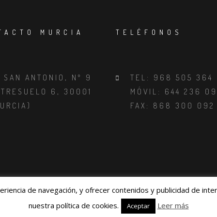
TACTO MURCIA
TELÉFONOS
 SAN ANTONIO, Nº 9
TEL: 968 505 364
TRESUELO 6, 30001
MÓVIL: 644 236 0
URCIA)
FAX: 868 300 092
eriencia de navegación, y ofrecer contenidos y publicidad de int
RESERVED
nuestra política de cookies.
Leer más
Aceptar