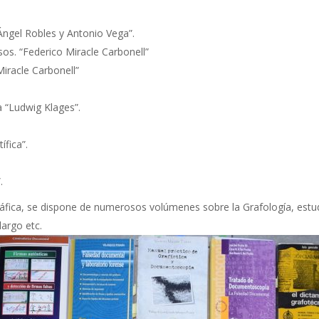
Ángel Robles y Antonio Vega”.
os. “Federico Miracle Carbonell”
Miracle Carbonell”
a “Ludwig Klages”.
ífica”.
.
ráfica, se dispone de numerosos volúmenes sobre la Grafología, estud
largo etc.