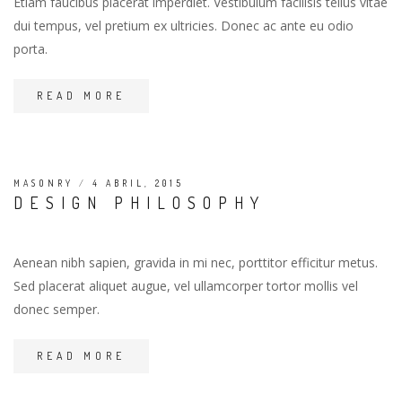
Etiam faucibus placerat imperdiet. Vestibulum facilisis tellus vitae
dui tempus, vel pretium ex ultricies. Donec ac ante eu odio
porta.
READ MORE
MASONRY
/
4 ABRIL, 2015
DESIGN PHILOSOPHY
Aenean nibh sapien, gravida in mi nec, porttitor efficitur metus.
Sed placerat aliquet augue, vel ullamcorper tortor mollis vel
donec semper.
READ MORE