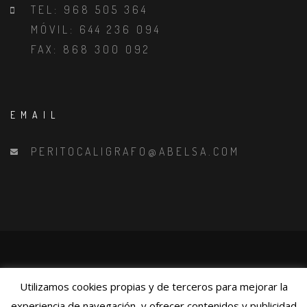
TEL: 968 505 364
MÓVIL: 644 236 094
FAX: 868 300 092
EMAIL
PERITOCALIGRAFO@ABELSA.COM
2016-2017 ABELSA & PARG, ALL RIGHTS RESERVED
Utilizamos cookies propias y de terceros para mejorar la
experiencia de navegación, y ofrecer contenidos y publicidad