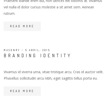
Praesent blandit enim dui, non ultrices elit lobortis at. Vivamus
vel nulla id dolor cursus molestie a sit amet sem. Aenean
rutrum.
READ MORE
MASONRY
/
5 ABRIL, 2015
BRANDING IDENTITY
Vivamus id viverra urna, vitae tristique arcu. Cras id auctor velit.
Phasellus sollicitudin arcu nibh, eget sagittis tellus porta eu.
READ MORE